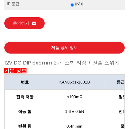
IP 등급
IP4X
문의하기
제품 상세 정보
12V DC DIP 6x6mm 2 핀 소형 켜짐 / 전술 스위치
기본 정보
번호
KAN0631-1601B
등급의
접촉 저항
≤100mΩ
절연 
작동 힘
1.6 ± 0.5N
전체 
반환 힘
0.4n.min
줄기