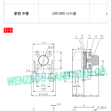
운전 수명
100,000 사이클
신
치수