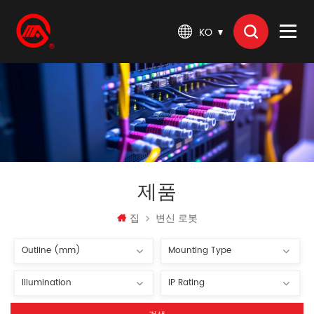
KO
제품
집
변신 로봇