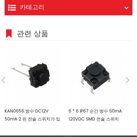
카테고리
관련 상품
KAN0656 방수 DC12V
6 * 6 IP67 순간 방수 50mA
1
50mA 2 핀 전술 스위치가 있
120VDC SMD 전술 스위치
촉
습니다