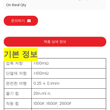
On Real Qty
문의하기
제품 상세 정보
기본 정보
접촉
저항
≤100mΩ
단열재
저항
≥100mΩ
완전한
여행
0.25 ± 0.1mm
줄기
힘
20n.mi
n.
작동 힘
100GF, 160GF, 260GF