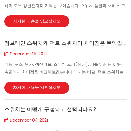
하며 모두 강원전자의 기백을 보여줍니다. 스위치 품질과 서비스 모
두 더 강력하고 빠르며 높아졌습니다. 흥미로운 스포츠에는 줄다리
기, 물주기 경주, 공 운반 경주, 젓가락으로 유리구슬, 줄넘기 대회 등
자세한 내용을 읽으십시오
이 포함됩니다. 다음은 우리의 뜨거운 경쟁과 경주에 대한 장면입니
다. 당신이 우리와 함께하고 싶다면. 여러분의 관심과 행동을 기다립
멤브레인 스위치와 택트 스위치의 차이점은 무엇입니까?
니다....
December 15. 2021
기능, 구조, 원가, 생산기술, 스위치 크기(외관), 기술수준 등 6가지
측면에서 차이점을 비교해보겠습니다. 1. 기능 비교: 택트 스위치는
가벼운 터치만으로 전원을 켤 수 있으며, 떼면 연결이 끊어집니다.
금속 파편의 바운스에 의해 전원이 켜지고 꺼집니다. 멤브레인 스위
자세한 내용을 읽으십시오
치는 손으로 누르는 표면의 버튼이며 버튼 접점은 하위 레이어에 있
습니다. 접점의 접점의 해당 부분이 접촉되어 갈바닉 연결을 형성하
스위치는 어떻게 구성되고 선택되나요?
고; 2. 구조 비교: 택트 스위치는 단독으로 사용할 수 없으며 완전한
제어 시스템을 구성하려면 PCB 회로 기판과 함께 사용해야 합니다.
December 04. 2021
멤브레인 스위치는 패널, 스위치 및 전도성 회로를 통합하여 독립적