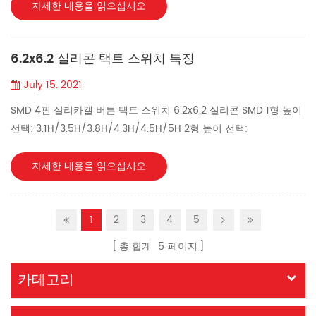
음성 녹음기, 카메라 등의 컴퓨터 제품. ● 통신장비 : 건축장비, 휴대
자세한 내용을 읽으십시오
전화, 전화기, 차량용 전화기, 가정용 유선전화, PDA 등 통신제품. ●
건강기구 : 마사지 의자, 러닝 머신, 지방 감량 스피닝 바이크 등 피트
6.2x6.2 실리콘 택트 스위치 특징
니스 기구. ● 보안제품 : 모니터, 비디오인터콤, 모니터 및 기타 보안
제품. ● 오디오 및 비디오 장비: VCD, MP3/4, DVD, 오디오 및 비디
July 15. 2021
오 및 기타 오디오 제품. ● 장난감 산업 : 전자 장난감. ● 원격 제어 장
SMD 4핀 실리카겔 버튼 택트 스위치 6.2x6.2 실리콘 SMD 1형 높이
비: 롤링 도어, 차량, 가정용 도난 방지 제품 등을 원격...
선택: 3.1H/3.5H/3.8H/4.3H/4.5H/5H 2형 높이 선택:
3.1H/3.4H/4.3H/4.5H/5.1H 장점 실리콘 소재 제품: 1. 환경 보호,
무독성, 무미, 무해, EU 요구 사항 준수 2. 방수, 방진, 내유성, 내산성,
자세한 내용을 읽으십시오
내알칼리성, 내식성 3. 탄력성이 좋고 타진음이 조용하며, 부드럽고
편안한 촉감, 따뜻한 촉감 4. 넓은 온도 범위에 적응합니다.
1
2
3
4
5
-65℃~260℃의 온도 차이를 견딜 수 있습니다. 5. 전기 절연성이 우
수함...
총 합계
5
페이지
카테고리