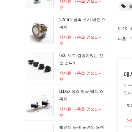
자세한 내용을 읽으십시
오
22mm 금속 푸시 버튼 스
위치
이전:
자세한 내용을 읽으십시
다음:
오
6x6 보호 껍질이있는 전
술 스위치
메
자세한 내용을 읽으십시
오
IF
LED와 직각 앵글 택트 스
입니
위치
제
자세한 내용을 읽으십시
오
빨간색 녹색 노란색 오렌