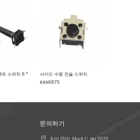
택트 스위치 6 *
사이드 수평 전술 스위치
강릉 좋은 품질
KAN0673
위치
문의하기
R.m 25D1, Block C, No 2070,