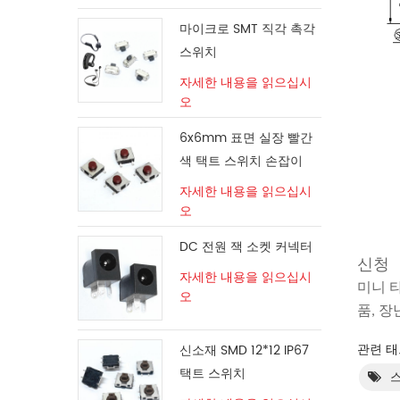
마이크로 SMT 직각 촉각
스위치
자세한 내용을 읽으십시
오
6x6mm 표면 실장 빨간
색 택트 스위치 손잡이
자세한 내용을 읽으십시
오
DC 전원 잭 소켓 커넥터
신청
자세한 내용을 읽으십시
미니 타
오
품, 장
관련 태
신소재 SMD 12*12 IP67
택트 스위치