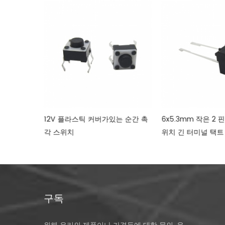
50mA
12V 플라스틱 커버가있는 순간 촉
6x5.3mm 작은 2 
위치
각 스위치
위치 긴 터미널 택트
구독