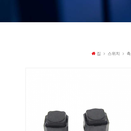
집
스위치
촉