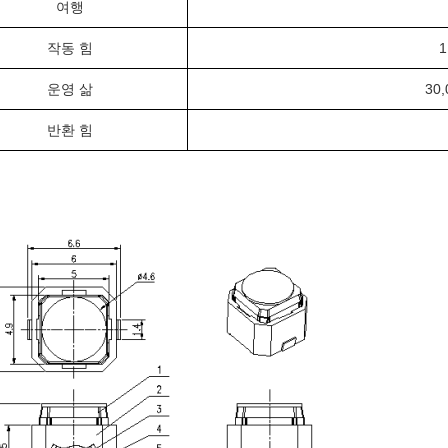
여행
작동 힘
1
운영 삶
30,
반환 힘