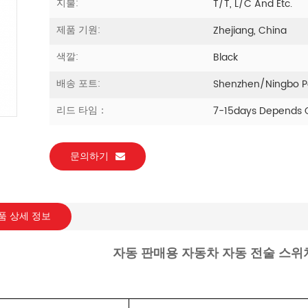
지불:
T/T, L/C And Etc.
제품 기원:
Zhejiang, China
색깔:
Black
배송 포트:
Shenzhen/ningbo P
리드 타임：
7-15days Depends O
문의하기
품 상세 정보
자동 판매용 자동차 자동 전술 스위치를