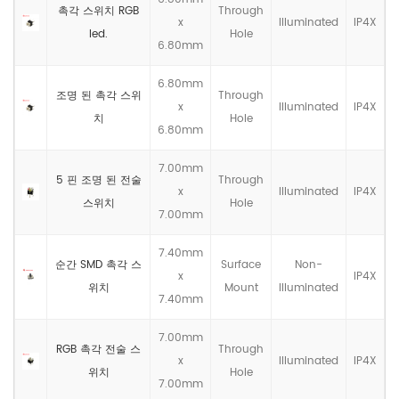
촉각 스위치 RGB
Through
x
llluminated
IP4X
led.
Hole
6.80mm
6.80mm
조명 된 촉각 스위
Through
x
llluminated
IP4X
치
Hole
6.80mm
7.00mm
5 핀 조명 된 전술
Through
x
llluminated
IP4X
스위치
Hole
7.00mm
7.40mm
순간 SMD 촉각 스
Surface
Non-
x
IP4X
위치
Mount
llluminated
7.40mm
7.00mm
RGB 촉각 전술 스
Through
x
llluminated
IP4X
위치
Hole
7.00mm