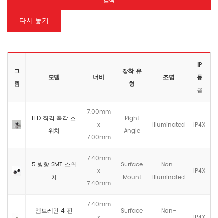
검색
다시 놓기
IP
그
장착 유
모델
너비
조명
등
림
형
급
7.00mm
LED 직각 촉각 스
Right
x
llluminated
IP4X
위치
Angle
7.00mm
7.40mm
5 방향 SMT 스위
Surface
Non-
x
IP4X
치
Mount
llluminated
7.40mm
7.40mm
멤브레인 4 핀
Surface
Non-
x
IP4X