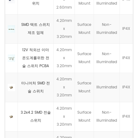
위치
Mount
llluminated
2.60mm
4.20mm
SMD 택트 스위치
Surface
Non-
x
IP4X
제조 업체
Mount
llluminated
3.20mm
12V 적외선 이마
4.20mm
Surface
Non-
온도계를위한 전
x
IP4X
Mount
llluminated
술 스위치 PCBA
3.20mm
4.20mm
미니어처 SMD 전
Surface
x
llluminated
IP4X
술 스위치
Mount
3.20mm
4.20mm
3.2x4.2 SMD 전술
Surface
Non-
x
IP4X
스위치
Mount
llluminated
3.20mm
4.20mm