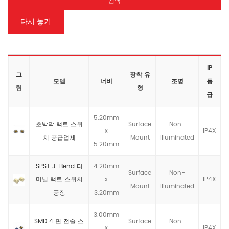
검색
다시 놓기
IP
그
장착 유
모델
너비
조명
등
림
형
급
5.20mm
초박막 택트 스위
Surface
Non-
x
IP4X
치 공급업체
Mount
llluminated
5.20mm
SPST J-Bend 터
4.20mm
Surface
Non-
미널 택트 스위치
x
IP4X
Mount
llluminated
공장
3.20mm
3.00mm
SMD 4 핀 전술 스
Surface
Non-
x
IP4X