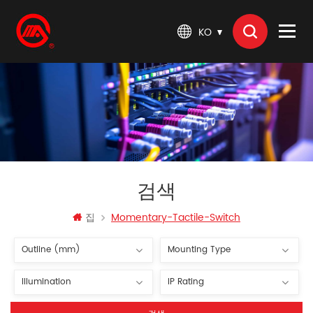
KO
검색
집
Momentary-Tactile-Switch