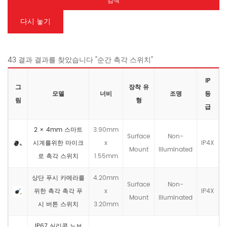
검색
다시 놓기
43 결과 결과를 찾았습니다 "순간 촉각 스위치"
IP
그
장착 유
모델
너비
조명
등
림
형
급
2 × 4mm 스마트
3.90mm
Surface
Non-
시계를위한 마이크
x
IP4X
Mount
llluminated
로 촉각 스위치
1.55mm
상단 푸시 카메라를
4.20mm
Surface
Non-
위한 촉각 촉각 푸
x
IP4X
Mount
llluminated
시 버튼 스위치
3.20mm
IP67 실리콘 노브