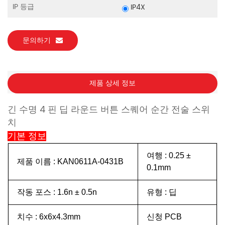
IP 등급
IP4X
문의하기
제품 상세 정보
긴 수명 4 핀 딥 라운드 버튼 스퀘어 순간 전술 스위
치
기본 정보
여행 :
0.25 ±
제품 이름 :
KAN0611A-0431B
0.1mm
작동 포스 :
1.6n ± 0.5n
유형 : 딥
치수 :
6x6x4.3mm
신청
PCB