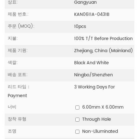
상표:
Gangyuan
제품 번호.:
KAN0611A-0431B
주문 (MOQ):
10pcs
지불:
100% T/T Before Production
제품 기원:
Zhejiang, China (Mainland)
색깔:
Black And White
배송 포트:
Ningbo/Shenzhen
리드 타임：
3 Working Days For
Payment
너비
6.00mm X 6.00mm
장착 유형
Through Hole
조명
Non-Llluminated