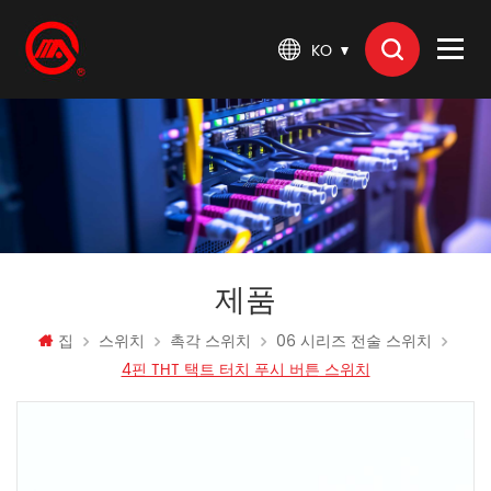
KO
제품
집
스위치
촉각 스위치
06 시리즈 전술 스위치
4핀 THT 택트 터치 푸시 버튼 스위치