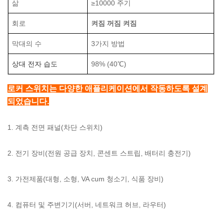
삶
≥10000 주기
회로
켜짐 꺼짐 켜짐
막대의 수
3가지 방법
상대
전자 습도
98% (40℃)
로커 스위치는 다양한 애플리케이션에서 작동하도록 설계
되었습니다.
1. 계측 전면 패널(차단 스위치)
2. 전기 장비(전원 공급 장치, 콘센트 스트립, 배터리
충전기)
3. 가전제품(대형, 소형, VA
cum 청소기, 식품 장비)
4. 컴퓨터 및 주변기기(서버, 네트워크 허브, 라우터)