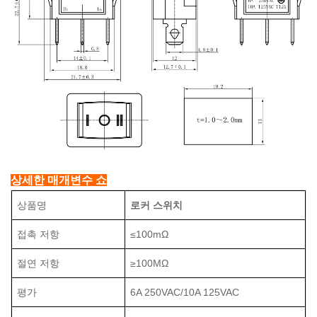
상세한 매개변수 쇼
상품명
로커 스위치
접촉 저항
≤100mΩ
절연 저항
≥100MΩ
평가
6A 250VAC/10A 125VAC