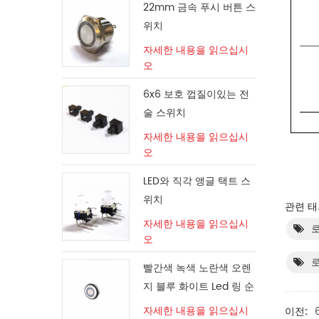
22mm 금속 푸시 버튼 스
위치
자세한 내용을 읽으십시
오
6x6 보호 껍질이있는 전
술 스위치
자세한 내용을 읽으십시
오
LED와 직각 앵글 택트 스
위치
관련 태
자세한 내용을 읽으십시
오
로
빨간색 녹색 노란색 오렌
지 블루 화이트 Led 링 순
간 스위치
자세한 내용을 읽으십시
이전: