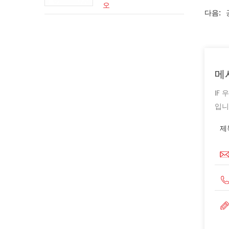
오
다음:
메
IF
입니
제