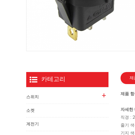
카테고리
제
제품 항
스위치
자세한
소켓
직경 : 
계전기
줄기 색상
기지 색상