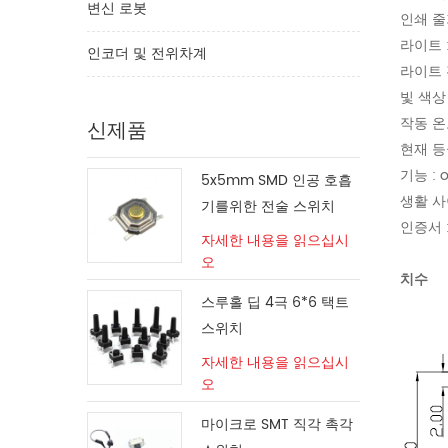
변신 로봇
인쇄 줄
라이트 :
인코더 및 전위차계
라이트 전
빛 색상 
작동 온도
신제품
현재 등급
기능 : o
5x5mm SMD 인공 호흡
생활 사이
기를위한 전술 스위치
인증서 : 
자세한 내용을 읽으십시
오
치수
스루홀 딥 4극 6*6 택트
스위치
자세한 내용을 읽으십시
오
마이크로 SMT 직각 촉각