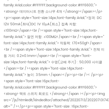
family:Arial;color:#FFFFFF;background-color:#FF6600;">
<strong> 데이터시트 전환 소나무 4개 </strong></span></p>
<p><span style="font-size:14px;font-family:Arial;">정격: DC
12V 50mA(최대)DC 1V 10μA(최소) 접촉 저항:
≤100mΩ</span><br /><span style="font-size:14px;font-
family:Arial;"> 절연 저항: ≥100MΩ</span><br /><span style="
font-size:14px;font-family:Arial;"> 작동력: 170±50gf</span>
<br /><span style="font-size:14px;font-family:Arial;"> 전체 이
동 거리: 0.2±0.1mm</span><br /><span style="font-
size:14px;font-family:Arial;"> 수명(교배 주기) : 50,000 사이클
</span><br /><span style="font-size:14px;font-
family:Arial;"> 높이: 3.5mm </span></p><p><br />< /p><p>
<span style="font-size:16px;font-
family:Arial;color:#FFFFFF;background-color:#FF6600;">
<strong> 택트 스위치 회로도 </strong></span ></p><p><img
src="/js/htmledit/kindeditor/attached/20220713/2022071317
alt="" /></p><p><span style="font-size: 16px;font-