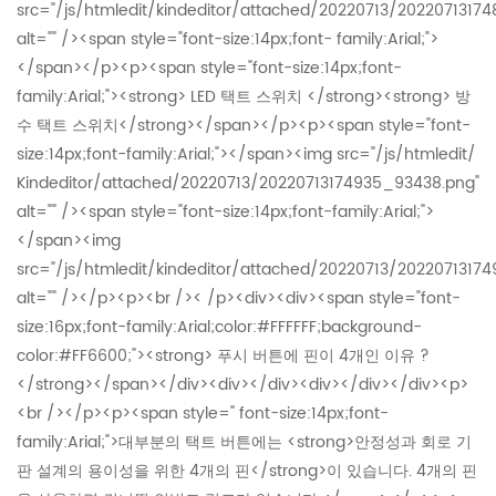
src="/js/htmledit/kindeditor/attached/20220713/2022071317
alt="" /><span style="font-size:14px;font- family:Arial;">
</span></p><p><span style="font-size:14px;font-
family:Arial;"><strong> LED 택트 스위치 </strong><strong> 방
수 택트 스위치</strong></span></p><p><span style="font-
size:14px;font-family:Arial;"></span><img src="/js/htmledit/
Kindeditor/attached/20220713/20220713174935_93438.png"
alt="" /><span style="font-size:14px;font-family:Arial;">
</span><img
src="/js/htmledit/kindeditor/attached/20220713/2022071317
alt="" /></p><p><br />< /p><div><div><span style="font-
size:16px;font-family:Arial;color:#FFFFFF;background-
color:#FF6600;"><strong> 푸시 버튼에 핀이 4개인 이유 ?
</strong></span></div><div></div><div></div></div><p>
<br /></p><p><span style=" font-size:14px;font-
family:Arial;">대부분의 택트 버튼에는 <strong>안정성과 회로 기
판 설계의 용이성을 위한 4개의 핀</strong>이 있습니다. 4개의 핀