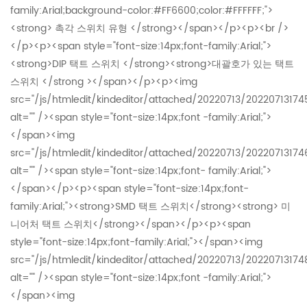
family:Arial;background-color:#FF6600;color:#FFFFFF;">
<strong> 촉각 스위치 유형 </strong></span></p><p><br />
</p><p><span style="font-size:14px;font-family:Arial;">
<strong>DIP 택트 스위치 </strong><strong>대괄호가 있는 택트
스위치 </strong ></span></p><p><img
src="/js/htmledit/kindeditor/attached/20220713/2022071317
alt="" /><span style="font-size:14px;font -family:Arial;">
</span><img
src="/js/htmledit/kindeditor/attached/20220713/20220713174
alt="" /><span style="font-size:14px;font- family:Arial;">
</span></p><p><span style="font-size:14px;font-
family:Arial;"><strong>SMD 택트 스위치</strong><strong> 미
니어처 택트 스위치</strong></span></p><p><span
style="font-size:14px;font-family:Arial;"></span><img
src="/js/htmledit/kindeditor/attached/20220713/2022071317
alt="" /><span style="font-size:14px;font -family:Arial;">
</span><img