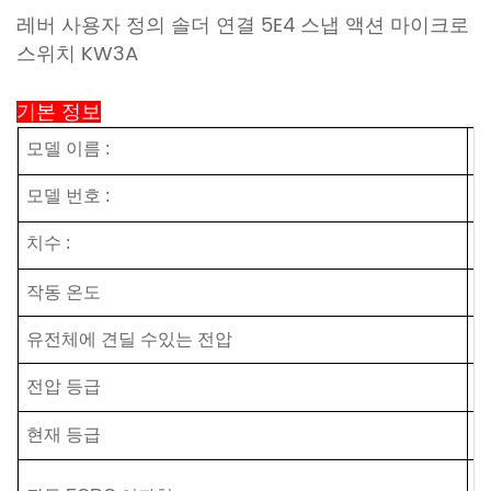
레버 사용자 정의 솔더 연결 5E4 스냅 액션 마이크로
스위치 KW3A
기본 정보
모델 이름 :
모델 번호 :
G
치수 :
2
작동 온도
-
유전체에 견딜 수있는 전압
1
전압 등급
2
현재 등급
1
1