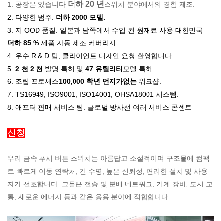
더하 20 년
1.
공장은 있습니다
스위치 분야에서의 경험 제조.
2. 다양한 범주.
더하 2000 모델.
3. 지
OOD 품질.
일본과 남쪽에서 수입 된 원재료 사용 대한민국
더하 85 %
제품 자동 제조 커버리지.
4. 우수 R & D 팀, 클라이언트 디자인 요청 환영합니다.
5.
2 천 2 천
발명 특허 및
47 유틸리티
모델 특허.
6. 조립 프로세스
100,000 학년 먼지가없는
워크샵.
7. TS16949, ISO9001, ISO14001, OHSA18001 시스템.
8. 애프터 판매 서비스 팀. 글로벌 방사선 여러 서비스 콘센트
신청
우리 금속 푸시 버튼 스위치는 아름답고 소설적이며 구조물에 컴팩
트 빠르게 이동 연락처, 긴 수명, 높은 신뢰성, 편리한 설치 및 사용
자가 선호합니다. 그들은 전송 및 분배 네트워크, 기계 장비, 도시 교
통, 새로운 에너지 등과 같은 응용 분야에 적합합니다.