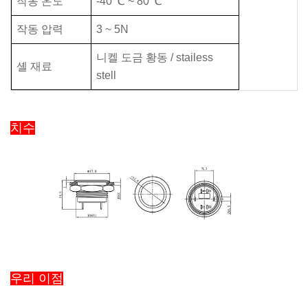
작동 온도
-40 ℃ ~ 80 ℃
작동 압력
3 ~ 5N
니켈 도금 황동 / stailess
셸 재료
stell
치수
우리 이점