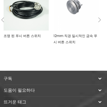
조명 된 푸시 버튼 스위치
12mm 직경 일시적인 금속 푸
다
시 버튼 스위치
튼
구독
도움이 필요하다
뜨거운 태그