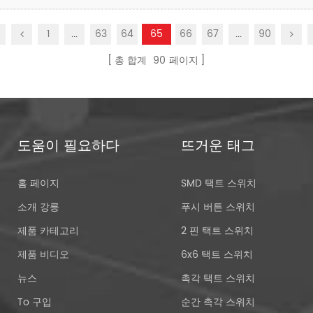
1
...
63
64
65
66
67
...
90
총 합계
90
페이지
도움이 필요하다
뜨거운 태그
홈 페이지
SMD 택트 스위치
소개 강릉
푸시 버튼 스위치
제품 카테고리
2 핀 택트 스위치
제품 비디오
6x6 택트 스위치
뉴스
촉각 택트 스위치
To 구입
순간 촉각 스위치