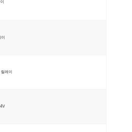
레이
레이
o 릴레이
4V