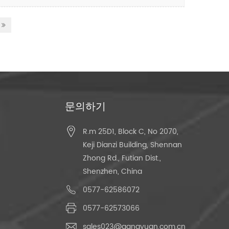
문의하기
R.m 25D1, Block C, No 2070,
Keji Dianzi Building, Shennan
Zhong Rd., Futian Dist.,
Shenzhen, China
0577-62586072
0577-62573066
sales023@gangyuan.com.cn