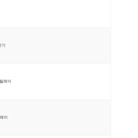
계전기
C 릴레이
릴레이