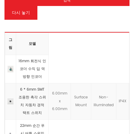
검색
다시 놓기
그
모델
림
16mm 회전식 인
코더 수직 딥 역
방향 인코더
6 * 6mm SMT
6.00mm
조용한 촉각 스위
Surface
Non-
x
IP4X
치 자동차 경적
Mount
llluminated
6.00mm
택트 스위치
22mm 순간 푸
시 버튼 스위치