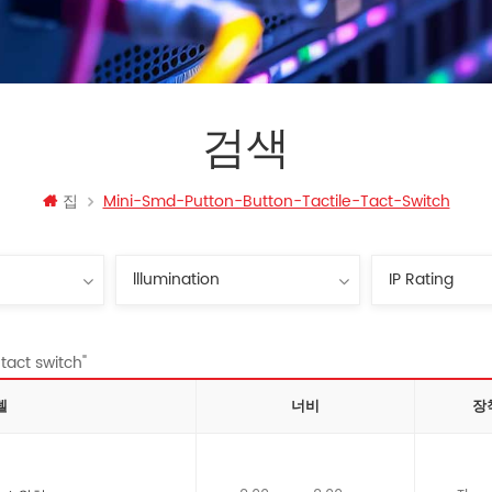
검색
집
Mini-Smd-Putton-Button-Tactile-Tact-Switch
t switch"
델
너비
장