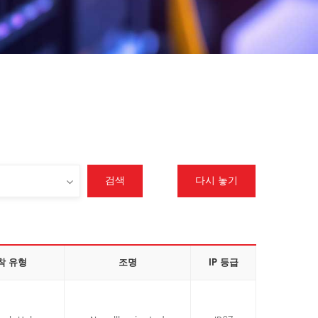
검색
다시 놓기
착 유형
조명
IP 등급