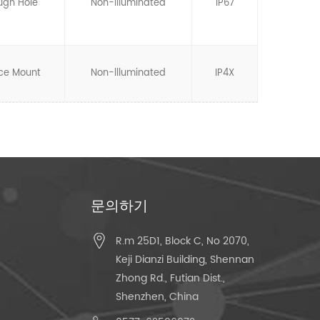
ugh Hole
Non-llluminated
IP67
ce Mount
Non-llluminated
IP4X
문의하기
R.m 25D1, Block C, No 2070,
Keji Dianzi Building, Shennan
Zhong Rd., Futian Dist.,
Shenzhen, China